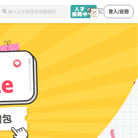
shopping_cart
search
登入/註冊