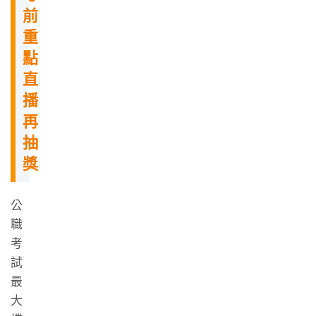
前
重
點
直
播
再
抽
獎
公
職
考
試
最
大