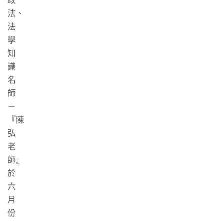
政
法、
法
學
知
識
名
師
－
『陳
弘
老
師』
於
六
月
份