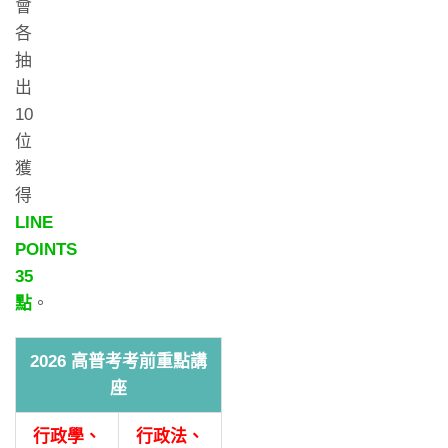
會
各
抽
出
10
位
獲
得
LINE
POINTS
35
點
。
2026 高普考考前重點講
座
行政學、
行政法、