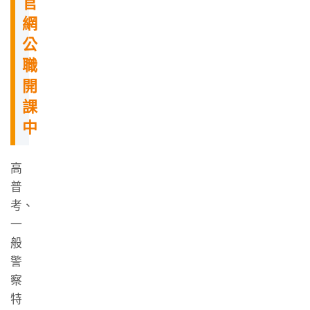
官
網
公
職
開
課
中
高
普
考、
一
般
警
察
特