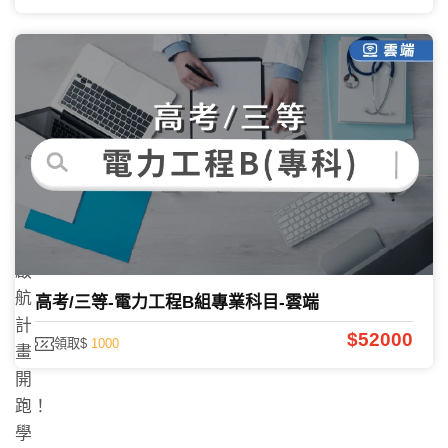
TKB
國
考
職
涯
啟
航
高考/三等-電力工程B組專業科目-雲端
計
$52000
領取$
1000
畫
開
跑！
學