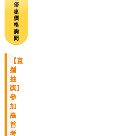
優
惠
價
格
詢
問
【直
播
抽
獎】
參
加
高
普
考