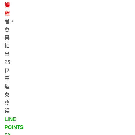
課
程
者，
會
再
抽
出
25
位
幸
運
兒
獲
得
LINE
POINTS