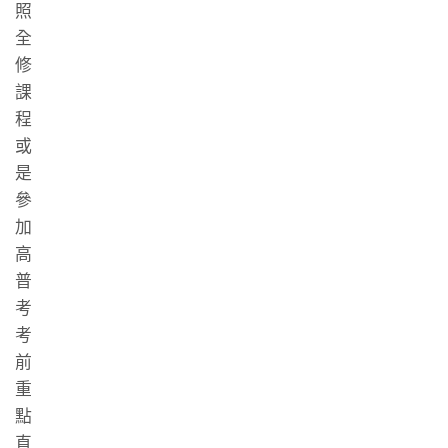
照
全
修
課
程
或
是
參
加
高
普
考
考
前
重
點
直