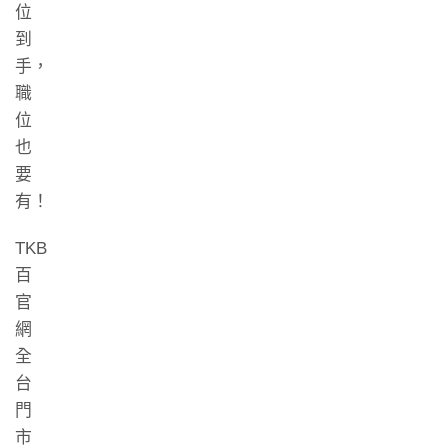
位
到
手，
職
位
也
要
有！
TKB
百
官
網
全
台
門
市