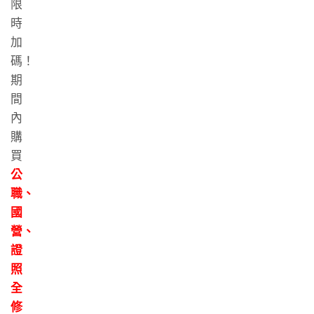
限
時
加
碼！
期
間
內
購
買
公
職、
國
營、
證
照
全
修