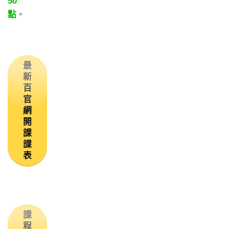
50
點
。
最
新
百
官
網
開
課
課
表
課
程