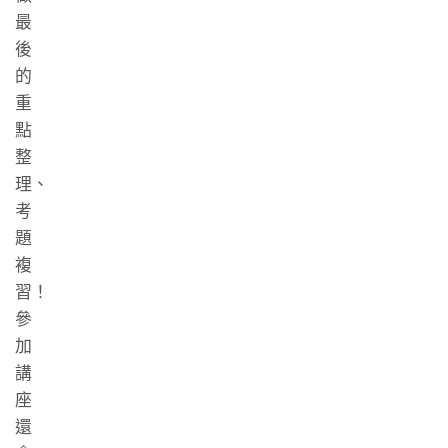
最
後
的
重
點
整
理、
考
題
複
習！
參
加
講
座
還