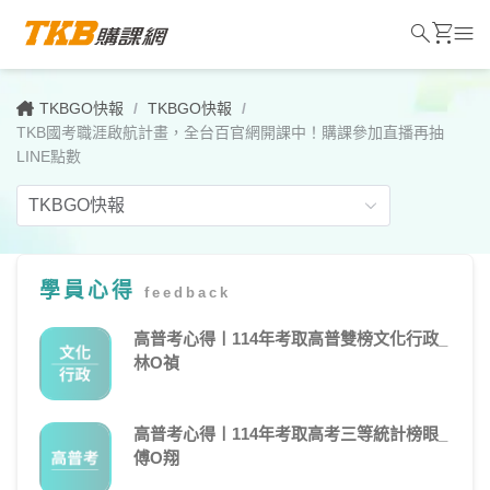
search
shopping_cart
menu
TKBGO快報
/
TKBGO快報
/
TKB國考職涯啟航計畫，全台百官網開課中！購課參加直播再抽
LINE點數
學員心得
feedback
TKB
國
高普考心得〡114年考取高普雙榜文化行政_
林O禎
考
職
高普考心得〡114年考取高考三等統計榜眼_
涯
傅O翔
啟