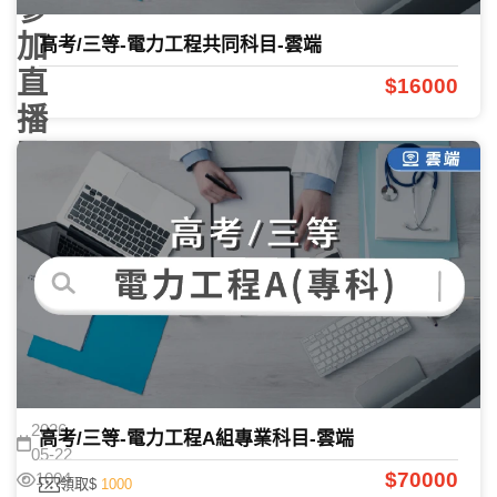
參
加
高考/三等-電力工程共同科目-雲端
直
$16000
播
再
抽
LINE
點
數
課程諮詢
2026-
高考/三等-電力工程A組專業科目-雲端
05-22
$70000
1004
領取$
1000