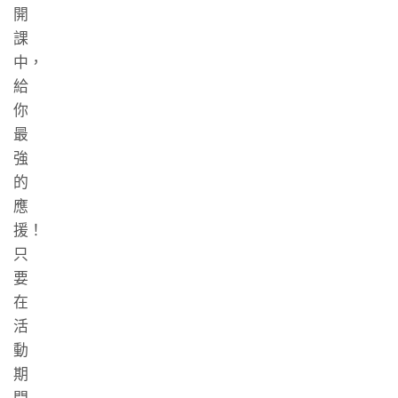
開
課
中，
給
你
最
強
的
應
援！
只
要
在
活
動
期