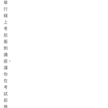
舉
行
線
上
考
前
衝
刺
講
座，
讓
你
在
考
試
前
做