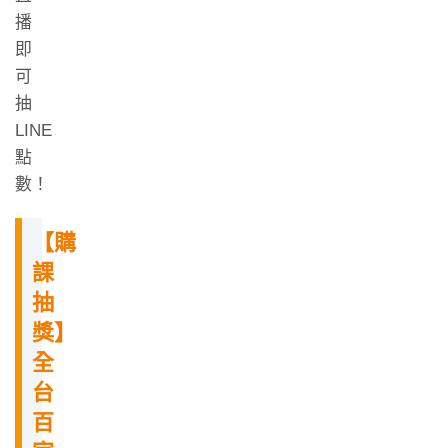
播
即
可
抽
LINE
點
數！
【購
課
抽
獎】
全
台
百