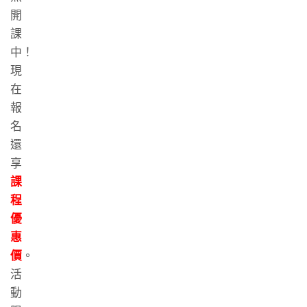
開
課
中！
現
在
報
名
還
享
課
程
優
惠
價
。
活
動