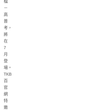
檔
－
高
普
考，
將
在
7
月
登
場。
TKB
百
官
網
特
邀