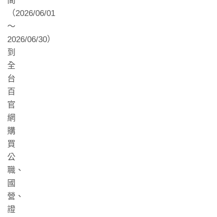
間
（2026/06/01
～
2026/06/30）
到
全
台
百
官
網
購
買
公
職、
國
營、
證