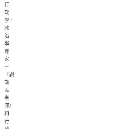
行
政
學、
政
治
學
專
家
－
『謝
望
民
老
師』
和
行