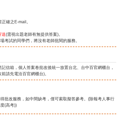
。
確之E-mail。
續寄送
(需視出題老師有無提供答案)。
全場考試的同學們，將沒有老師批閱的服務。
生登記信箱，個人答案卷批改後統一放置台北、台中百官網櫃台，
取前請先電洽百官網櫃台)。
得批改服務，如中間缺考，僅可索取擬答參考。(除報考人事行
(高考))