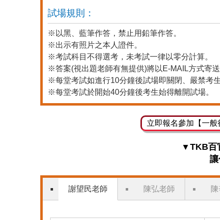
試場規則：
※以黑、藍筆作答，禁止用鉛筆作答。
※出示有照片之本人證件。
※考試科目不得選考，未考試一律以零分計算。
※答案(視出題老師有無提供)將以E-MAIL方式寄
※每堂考試如進行10分鐘後試場即關閉、嚴禁考
※每堂考試於開始40分鐘後考生始得離開試場。
立即報名參加【一般
▾ TKB
讓
謝望民老師
陳弘老師
陳