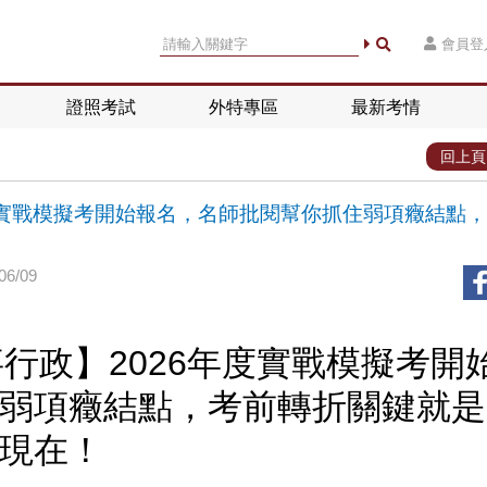
會員登
證照考試
外特專區
最新考情
回上頁
年度實戰模擬考開始報名，名師批閱幫你抓住弱項癥結點，
6/09
事行政】2026年度實戰模擬考開
弱項癥結點，考前轉折關鍵就是
現在！