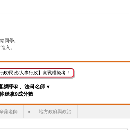
送給同學。
生進入。
行政/民政/人事行政】實戰模擬考！
百官網學科、法科名師 ▾
你穩拿9成分數
辛蘋老師
地方政府與政治