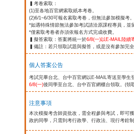
▍考卷索取：
(1)至各地百官網索取紙本考卷。
(2)6/1~6/30可報名索取考卷，但無法參加模擬考
*如遇特殊情節無法參加考試請洽原課程專員，並留正
*僅索取考卷者亦須依報名方式完成收費。
▍擬答索取：答案將統一於
6/8(一)以E-MAIL陸
▍備註：若只領取試題與擬答，或是沒有參加完
個人答案公告
考試完畢台北、台中百官網以E-MAIL寄送至學
6/8(一
)
後同學至台北、台中百官網櫃台領取。(領
注意事項
本次模擬考含師資批改，需全程參與考試，即可獲
政的同學，只需到考行政學、行政法、現行考銓制度